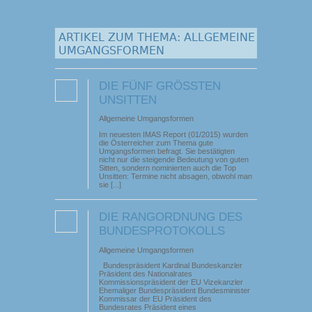
ARTIKEL ZUM THEMA: ALLGEMEINE
UMGANGSFORMEN
DIE FÜNF GRÖSSTEN U
NSITTEN
Allgemeine Umgangsformen
Im neuesten IMAS Report (01/2015) wurden
die Österreicher zum Thema gute
Umgangsformen befragt. Sie bestätigten
nicht nur die steigende Bedeutung von guten
Sitten, sondern nominierten auch die Top
Unsitten: Termine nicht absagen, obwohl man
sie [...]
DIE RANGORDNUNG DES
BUNDESPROTOKOLLS
Allgemeine Umgangsformen
Bundespräsident Kardinal Bundeskanzler
Präsident des Nationalrates
Kommissionspräsident der EU Vizekanzler
Ehemaliger Bundespräsident Bundesminister
Kommissar der EU Präsident des
Bundesrates Präsident eines