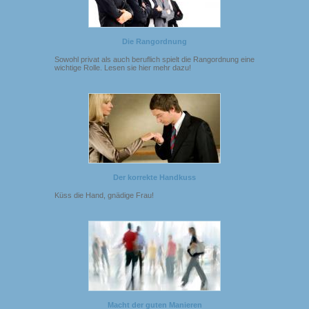
Die Rangordnung
Sowohl privat als auch beruflich spielt die Rangordnung eine
wichtige Rolle. Lesen sie hier mehr dazu!
Der korrekte Handkuss
Küss die Hand, gnädige Frau!
Macht der guten Manieren