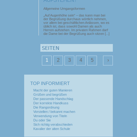
UFSTEHEN?
Allgemeine Umgangsformen
„Auf Augenhöhe sein“ – das kann man bei
der Begrüßung durchaus wörtlich nehmen,
vor allem bei geschäftlichen Anlässen, wo es
üblich ist, dass sowohl Damen als auch
Herren aufstehen. Im privaten Rahmen darf
die Dame bei der Begrüßung auch sitzen [...]
SEITEN
1
2
3
4
5
›
TOP INFORMIERT
Macht der guten Manieren
Grüßen und begrüßen
Der passende Handschlag
Der korrekte Handkuss
Die Rangordnung
Vorstellen / bekannt machen
Verwendung von Titeln
Du oder Sie
Sich richtig verabschieden
Kavalier der alten Schule