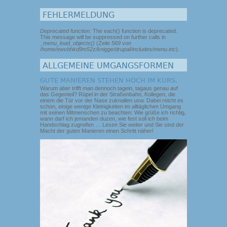
FEHLERMELDUNG
Deprecated function
: The each() function is deprecated.
This message will be suppressed on further calls in
_menu_load_objects()
(Zeile
569
von
/home/ewvbhkd9m52z/knigge/drupal/includes/menu.inc
).
ALLGEMEINE UMGANGSFORMEN
GUTE MANIEREN STEHEN HOCH IM KURS.
Warum aber trifft man dennoch tagein, tagaus genau auf
das Gegenteil? Rüpel in der Straßenbahn, Kollegen, die
einem die Tür vor der Nase zuknallen usw. Dabei reicht es
schon, einige wenige Kleinigkeiten im alltäglichen Umgang
mit seinen Mitmenschen zu beachten: Wie grüße ich richtig,
wann darf ich jemanden duzen, wie fest soll ich beim
Handschlag zugreifen … Lesen Sie weiter und Sie sind der
Macht der guten Manieren einen Schritt näher!