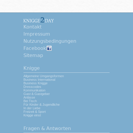
Kontakt
Impressum
Nutzungsbedingungen
Facebook
Sitemap
Knigge
Allgemeine Umgangsformen
Business International
Business Knigge
Dresscodes
Kommunikation
Gast & Gastgeber
Anlässe
Bei Tisch
Für Kinder & Jugendliche
In der Liebe
Freizeit & Sport
Knigge einst
Fragen & Antworten