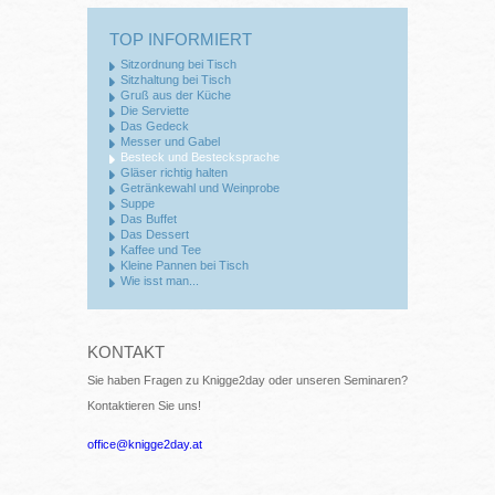
TOP INFORMIERT
Sitzordnung bei Tisch
Sitzhaltung bei Tisch
Gruß aus der Küche
Die Serviette
Das Gedeck
Messer und Gabel
Besteck und Bestecksprache
Gläser richtig halten
Getränkewahl und Weinprobe
Suppe
Das Buffet
Das Dessert
Kaffee und Tee
Kleine Pannen bei Tisch
Wie isst man...
KONTAKT
Sie haben Fragen zu Knigge2day oder unseren Seminaren?
Kontaktieren Sie uns!
office@knigge2day.at