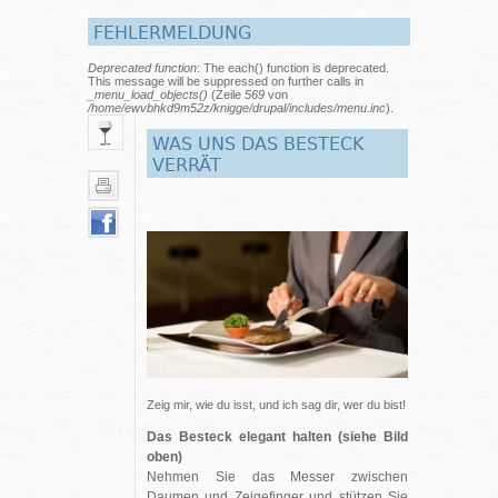
FEHLERMELDUNG
Deprecated function
: The each() function is deprecated.
This message will be suppressed on further calls in
_menu_load_objects()
(Zeile
569
von
/home/ewvbhkd9m52z/knigge/drupal/includes/menu.inc
).
WAS UNS DAS BESTECK
VERRÄT
Zeig mir, wie du isst, und ich sag dir, wer du bist!
Das Besteck elegant halten (siehe Bild
oben)
Nehmen Sie das Messer zwischen
Daumen und Zeigefinger und stützen Sie