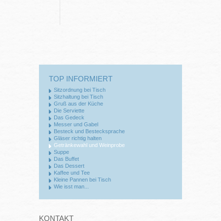
TOP INFORMIERT
Sitzordnung bei Tisch
Sitzhaltung bei Tisch
Gruß aus der Küche
Die Serviette
Das Gedeck
Messer und Gabel
Besteck und Bestecksprache
Gläser richtig halten
Getränkewahl und Weinprobe
Suppe
Das Buffet
Das Dessert
Kaffee und Tee
Kleine Pannen bei Tisch
Wie isst man...
KONTAKT