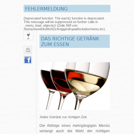
FEHLERMELDUNG
Deprecated function
: The each() function is deprecated.
This message will be suppressed on further calls in
_menu_load_objects()
(Zeile
569
von
/home/ewvbhkd9m52z/knigge/drupal/includes/menu.inc
).
DAS RICHTIGE GETRÄNK
ZUM ESSEN
Jedes Getränk zur richtigen Zeit.
Die Abfolge eines mehrgängigen Menüs
verlangt auch die Wahl der richtigen