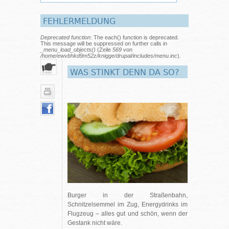
FEHLERMELDUNG
Deprecated function
: The each() function is deprecated.
This message will be suppressed on further calls in
_menu_load_objects()
(Zeile
569
von
/home/ewvbhkd9m52z/knigge/drupal/includes/menu.inc
).
WAS STINKT DENN DA SO?
Burger in der Straßenbahn,
Schnitzelsemmel im Zug, Energydrinks im
Flugzeug – alles gut und schön, wenn der
Gestank nicht wäre.