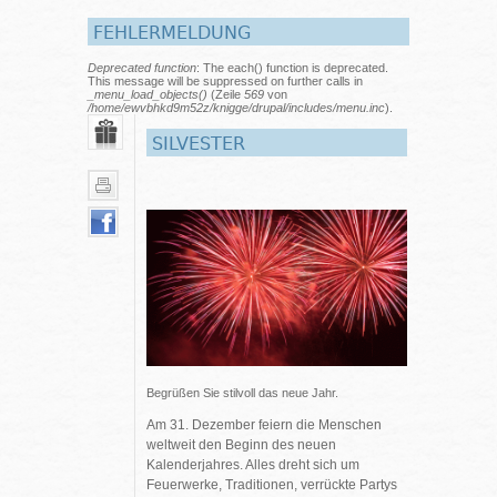
FEHLERMELDUNG
Deprecated function
: The each() function is deprecated.
This message will be suppressed on further calls in
_menu_load_objects()
(Zeile
569
von
/home/ewvbhkd9m52z/knigge/drupal/includes/menu.inc
).
SILVESTER
Begrüßen Sie stilvoll das neue Jahr.
Am 31. Dezember feiern die Menschen
weltweit den Beginn des neuen
Kalenderjahres. Alles dreht sich um
Feuerwerke, Traditionen, verrückte Partys