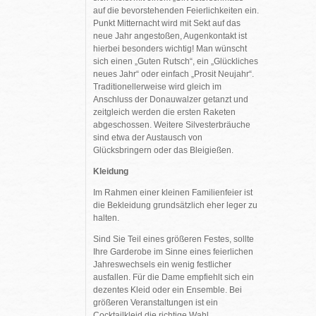
auf die bevorstehenden Feierlichkeiten ein.
Punkt Mitternacht wird mit Sekt auf das
neue Jahr angestoßen, Augenkontakt ist
hierbei besonders wichtig! Man wünscht
sich einen „Guten Rutsch“, ein „Glückliches
neues Jahr“ oder einfach „Prosit Neujahr“.
Traditionellerweise wird gleich im
Anschluss der Donauwalzer getanzt und
zeitgleich werden die ersten Raketen
abgeschossen. Weitere Silvesterbräuche
sind etwa der Austausch von
Glücksbringern oder das Bleigießen.
Kleidung
Im Rahmen einer kleinen Familienfeier ist
die Bekleidung grundsätzlich eher leger zu
halten.
Sind Sie Teil eines größeren Festes, sollte
Ihre Garderobe im Sinne eines feierlichen
Jahreswechsels ein wenig festlicher
ausfallen. Für die Dame empfiehlt sich ein
dezentes Kleid oder ein Ensemble. Bei
größeren Veranstaltungen ist ein
Cocktailkleid die richtige Wahl.