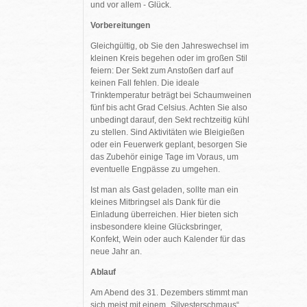
und vor allem - Glück.
Vorbereitungen
Gleichgültig, ob Sie den Jahreswechsel im
kleinen Kreis begehen oder im großen Stil
feiern: Der Sekt zum Anstoßen darf auf
keinen Fall fehlen. Die ideale
Trinktemperatur beträgt bei Schaumweinen
fünf bis acht Grad Celsius. Achten Sie also
unbedingt darauf, den Sekt rechtzeitig kühl
zu stellen. Sind Aktivitäten wie Bleigießen
oder ein Feuerwerk geplant, besorgen Sie
das Zubehör einige Tage im Voraus, um
eventuelle Engpässe zu umgehen.
Ist man als Gast geladen, sollte man ein
kleines Mitbringsel als Dank für die
Einladung überreichen. Hier bieten sich
insbesondere kleine Glücksbringer,
Konfekt, Wein oder auch Kalender für das
neue Jahr an.
Ablauf
Am Abend des 31. Dezembers stimmt man
sich meist mit einem „Silvesterschmaus“