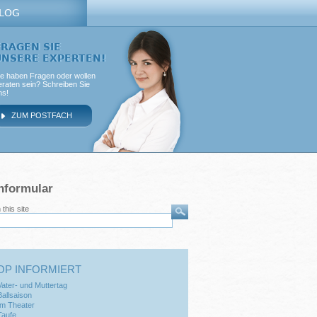
LOG
FRAGEN SIE
UNSERE EXPERTEN!
ie haben Fragen oder wollen
eraten sein? Schreiben Sie
ns!
ZUM POSTFACH
hformular
this site
OP INFORMIERT
Vater- und Muttertag
Ballsaison
Im Theater
Taufe