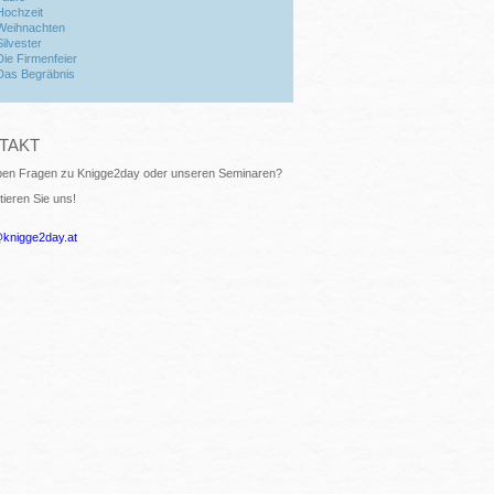
Hochzeit
Weihnachten
Silvester
Die Firmenfeier
Das Begräbnis
TAKT
ben Fragen zu Knigge2day oder unseren Seminaren?
tieren Sie uns!
@knigge2day.at