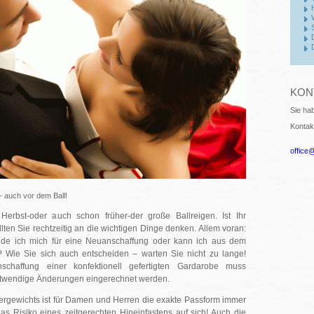
KON
Sie ha
Kontak
office
 – auch vor dem Ball!
Herbst-oder auch schon früher-der große Ballreigen. Ist Ihr
llten Sie rechtzeitig an die wichtigen Dinge denken. Allem voran:
eide ich mich für eine Neuanschaffung oder kann ich aus dem
Wie Sie sich auch entscheiden – warten Sie nicht zu lange!
haffung einer konfektionell gefertigten Gardarobe muss
notwendige Änderungen eingerechnet werden.
ergewichts ist für Damen und Herren die exakte Passform immer
s Risiko eines zeitgerechten Hineinfastens auf sich! Auch die