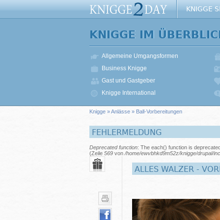
KNIGGE 
KNIGGE IM ÜBERBLIC
Allgemeine Umgangsformen
Business Knigge
Gast und Gastgeber
Knigge International
Knigge
»
Anlässe
» Ball-Vorbereitungen
FEHLERMELDUNG
Deprecated function
: The each() function is deprecate
(Zeile
569
von
/home/ewvbhkd9m52z/knigge/drupal/inc
ALLES WALZER - VO