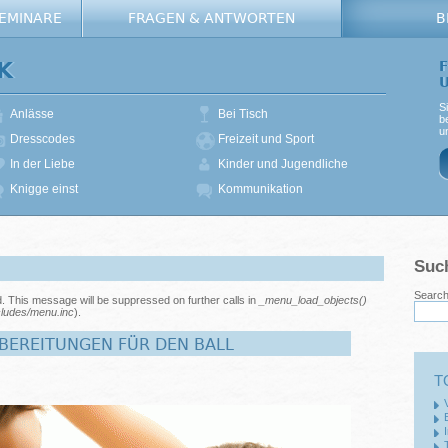
SEMINARE
FRAGEN & ANTWORTEN
B
K
S
Anlässe
Bei Tisch
b
u
Dresscodes
Freizeit und Sport
In der Liebe
Kinder und Jugendliche
Knigge einst
Kommunikation
Suc
Search 
d. This message will be suppressed on further calls in
_menu_load_objects()
ludes/menu.inc
).
RBEREITUNGEN FÜR DEN BALL
T