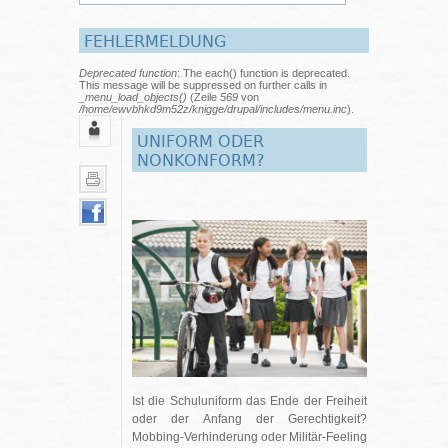
FEHLERMELDUNG
Deprecated function
: The each() function is deprecated.
This message will be suppressed on further calls in
_menu_load_objects()
(Zeile
569
von
/home/ewvbhkd9m52z/knigge/drupal/includes/menu.inc
).
UNIFORM ODER
NONKONFORM?
Ist die Schuluniform das Ende der Freiheit
oder der Anfang der Gerechtigkeit?
Mobbing-Verhinderung oder Militär-Feeling