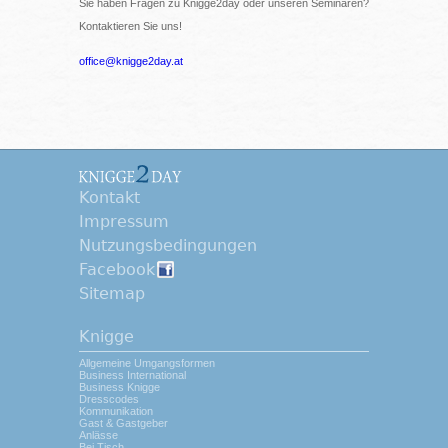
Sie haben Fragen zu Knigge2day oder unseren Seminaren?
Kontaktieren Sie uns!
office@knigge2day.at
Kontakt
Impressum
Nutzungsbedingungen
Facebook
Sitemap
Knigge
Allgemeine Umgangsformen
Business International
Business Knigge
Dresscodes
Kommunikation
Gast & Gastgeber
Anlässe
Bei Tisch