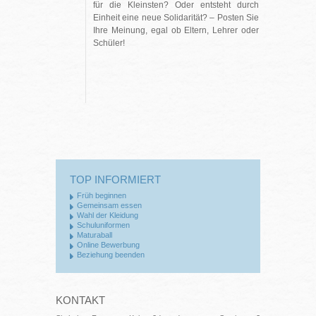
für die Kleinsten? Oder entsteht durch
Einheit eine neue Solidarität? – Posten Sie
Ihre Meinung, egal ob Eltern, Lehrer oder
Schüler!
TOP INFORMIERT
Früh beginnen
Gemeinsam essen
Wahl der Kleidung
Schuluniformen
Maturaball
Online Bewerbung
Beziehung beenden
KONTAKT