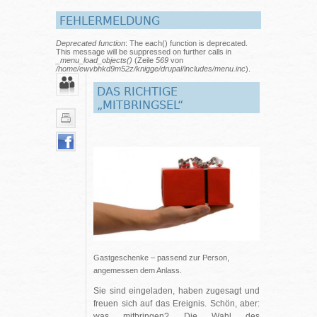
FEHLERMELDUNG
Deprecated function
: The each() function is deprecated.
This message will be suppressed on further calls in
_menu_load_objects()
(Zeile
569
von
/home/ewvbhkd9m52z/knigge/drupal/includes/menu.inc
).
DAS RICHTIGE
„MITBRINGSEL“
Gastgeschenke – passend zur Person,
angemessen dem Anlass.
Sie sind eingeladen, haben zugesagt und
freuen sich auf das Ereignis. Schön, aber:
was mitbringen? Die Wahl des