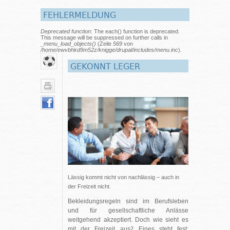
FEHLERMELDUNG
Deprecated function
: The each() function is deprecated.
This message will be suppressed on further calls in
_menu_load_objects()
(Zeile
569
von
/home/ewvbhkd9m52z/knigge/drupal/includes/menu.inc
).
GEKONNT LEGER
Lässig kommt nicht von nachlässig – auch in
der Freizeit nicht.
Bekleidungsregeln sind im Berufsleben
und für gesellschaftliche Anlässe
weitgehend akzeptiert. Doch wie sieht es
mit der Freizeit aus? Eines steht fest: