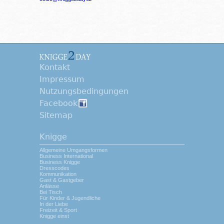
Kontakt
Impressum
Nutzungsbedingungen
Facebook
Sitemap
Knigge
Allgemeine Umgangsformen
Business International
Business Knigge
Dresscodes
Kommunikation
Gast & Gastgeber
Anlässe
Bei Tisch
Für Kinder & Jugendliche
In der Liebe
Freizeit & Sport
Knigge einst