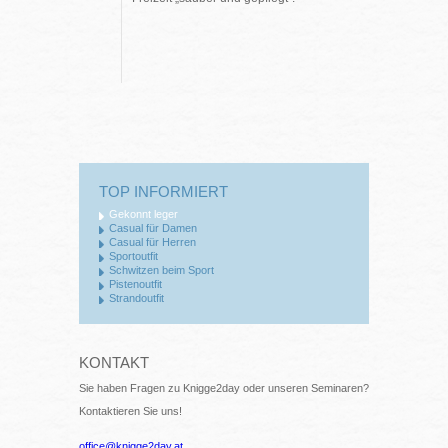
TOP INFORMIERT
Gekonnt leger
Casual für Damen
Casual für Herren
Sportoutfit
Schwitzen beim Sport
Pistenoutfit
Strandoutfit
KONTAKT
Sie haben Fragen zu Knigge2day oder unseren Seminaren?
Kontaktieren Sie uns!
office@knigge2day.at