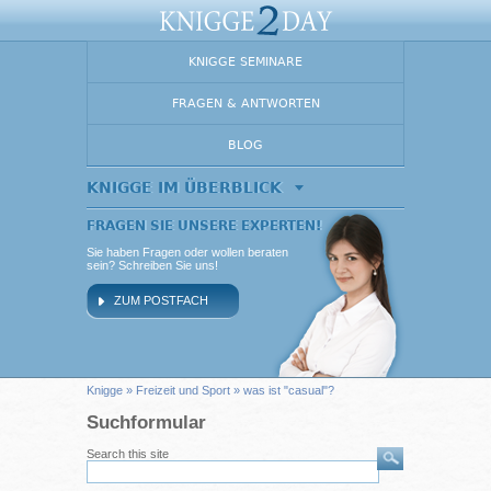
KNIGGE SEMINARE
FRAGEN & ANTWORTEN
BLOG
KNIGGE IM ÜBERBLICK
FRAGEN SIE UNSERE EXPERTEN!
Sie haben Fragen oder wollen beraten
sein? Schreiben Sie uns!
ZUM POSTFACH
Knigge
»
Freizeit und Sport
» was ist "casual"?
Suchformular
Search this site