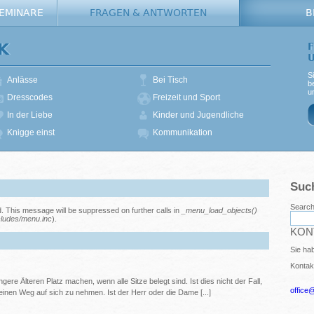
SEMINARE
FRAGEN & ANTWORTEN
B
K
S
Anlässe
Bei Tisch
b
u
Dresscodes
Freizeit und Sport
In der Liebe
Kinder und Jugendliche
Knigge einst
Kommunikation
Suc
Search 
d. This message will be suppressed on further calls in
_menu_load_objects()
ludes/menu.inc
).
KON
Sie ha
Kontak
gere Älteren Platz machen, wenn alle Sitze belegt sind. Ist dies nicht der Fall,
office
nen Weg auf sich zu nehmen. Ist der Herr oder die Dame [...]