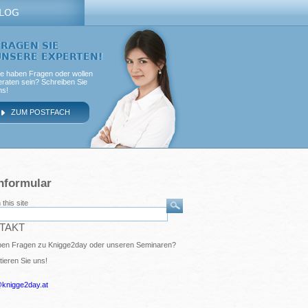
LOG
FRAGEN SIE
UNSERE EXPERTEN!
ie haben Fragen oder wollen
eraten sein? Schreiben Sie
ns!
ZUM POSTFACH
hformular
this site
TAKT
ben Fragen zu Knigge2day oder unseren Seminaren?
tieren Sie uns!
@knigge2day.at