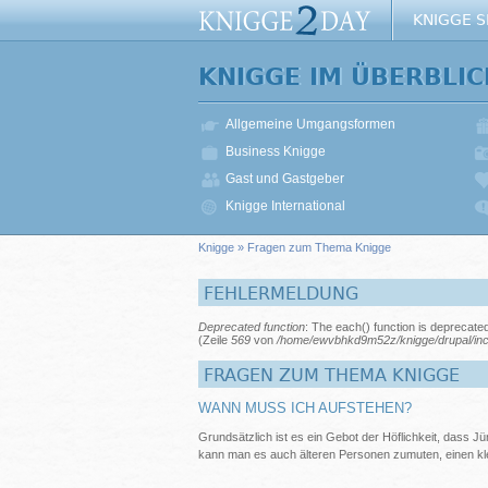
KNIGGE 
KNIGGE IM ÜBERBLIC
Allgemeine Umgangsformen
Business Knigge
Gast und Gastgeber
Knigge International
Knigge
» Fragen zum Thema Knigge
FEHLERMELDUNG
Deprecated function
: The each() function is deprecate
(Zeile
569
von
/home/ewvbhkd9m52z/knigge/drupal/inc
FRAGEN ZUM THEMA KNIGGE
WANN MUSS ICH AUFSTEHEN?
Grundsätzlich ist es ein Gebot der Höflichkeit, dass Jün
kann man es auch älteren Personen zumuten, einen klei