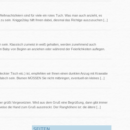
Weihnachtsfeiern sind für viele ein rotes Tuch. Was man auch anzieht, es
sein. Knigge2day hilft Ihnen dabei, diesmal das Richtige auszusuchen [...]
em sein. Klassisch zumeist in weiß gehalten, werden zunehmend auch
em Baby von Beginn an anziehen oder während der Feierlichkeiten auflegen.
kter Tisch etc.) ist, empfehlen wir Ihnen einen dunklen Anzug mit Krawatte
lsch sein. Blumen MÜSSEN Sie nicht mitbringen, eventuell ein kleines [...]
beiter grüßt Vorgesetzten. Wird aus dem Gruß eine Begrüßung, dann gibt immer
eise die Hand zum Gruß ausstreckt. Der Ranghöhere ist: die ältere [...]
SEITEN