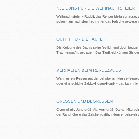
KLEIDUNG FÜR DIE WEIHNACHTSFEIER
Weihnachtsfeier – Rudolf, das Rentier bleibt zuhause. 
scheint am nächsten Tag immer das Falsche gewesen zu 
OUTFIT FÜR DIE TAUFE
Die Kleidung des Babys sollte festlich und doch bequ
Trachtenoutfits getragen. Das Taufkleid können Sie d
VERHALTEN BEIM RENDEZVOUS
Wenn es ein Restaurant der gehobenen Klasse (eingedec
oder eine schicke Sakko-Hosen-Kombi - das kann nie fa
GRÜSSEN UND BEGRÜSSEN
Generell gilt: Jung grüßt Alt, Herr grüßt Dame, Mitar
der Ranghöhere das Zeichen dafür, indem er beispielsw