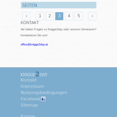
SEITEN
‹
1
2
3
4
5
›
KONTAKT
Sie haben Fragen zu Knigge2day oder unseren Seminaren?
Kontaktieren Sie uns!
office@knigge2day.at
Kontakt
Impressum
Nutzungsbedingungen
Facebook
Sitemap
Knigge