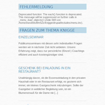
FEHLERMELDUNG
Deprecated function
: The each() function is deprecated.
This message will be suppressed on further calls in
_menu_load_objects()
(Zeile
569
von
/home/ewvbhkd9m52z/knigge/drupal/includes/menu.inc
).
FRAGEN ZUM THEMA KNIGGE
EINZELSEMINAR
Publikumsseminare mit diesen sehr individuellen Fragen
werden wir in nächster Zeit nicht anbieten. Unsere
Erfahrung zeigt, dass nur persönliche (Einzel-) Coachings
effizient und auch kostengünstiger sind.
GESCHENK BEI EINLADUNG IN EIN
RESTAURANT?
Unabhängig davon, ob die Essenseinladung in den privaten
Haushalt oder in ein Restaurant erfolgt, es geziemt sich
immer, ein kleines Gastgeschenk mitzubringen. Sollte der
Gastgeber in weiblicher Begleitung sein, ist ein
Blumenstrauß für die Dame nie [...]