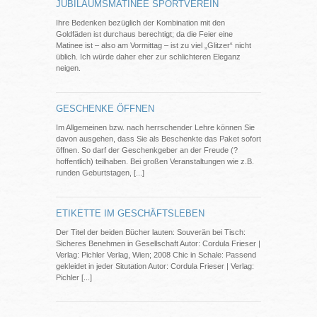
JUBILÄUMSMATINEE SPORTVEREIN
Ihre Bedenken bezüglich der Kombination mit den
Goldfäden ist durchaus berechtigt; da die Feier eine
Matinee ist – also am Vormittag – ist zu viel „Glitzer“ nicht
üblich. Ich würde daher eher zur schlichteren Eleganz
neigen.
GESCHENKE ÖFFNEN
Im Allgemeinen bzw. nach herrschender Lehre können Sie
davon ausgehen, dass Sie als Beschenkte das Paket sofort
öffnen. So darf der Geschenkgeber an der Freude (?
hoffentlich) teilhaben. Bei großen Veranstaltungen wie z.B.
runden Geburtstagen, [...]
ETIKETTE IM GESCHÄFTSLEBEN
Der Titel der beiden Bücher lauten: Souverän bei Tisch:
Sicheres Benehmen in Gesellschaft Autor: Cordula Frieser |
Verlag: Pichler Verlag, Wien; 2008 Chic in Schale: Passend
gekleidet in jeder Situtation Autor: Cordula Frieser | Verlag:
Pichler [...]