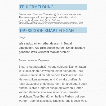
FEHLERMELDUNG
Deprecated function
: The each() function is deprecated.
This message will be suppressed on further calls in
_menu_load_objects()
(Zeile
569
von
/home/ewvbhkd9m52z/knigge/drupal/includes/menu.inc
).
DRESSCODE SMART ELEGANT
Frage
Wir sind zu einem Abendessen in Dubai
eingeladen. Als Dresscode wurde "Smart Elegant"
genannt. Was versteht man darunter?
Antwort unseres Experten
Smart elegant steht für Abendkleidung. Damen raten
wir zum kleinen Schwarzen, einer eleganten Rock-
Blusen-Kombination oder einem Cocktailkleid, die
Herren sollten zu Anzug und Krawatte greifen. Je
nach Gastgeber und Anlass kann Smart elegant auch
durchaus etwas legerer ausgelegt werden, Herren
können dann beispielsweise auf ihre Krawatte
verzichten. Tagsüber dürfen hellere Farben getragen
werden, abends fällt diese Erleichterung jedoch weg.