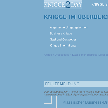
KNIGGE 
KNIGGE IM ÜBERBLIC
Allgemeine Umgangsformen
Business Knigge
Gast und Gastgeber
Knigge International
Knigge
»
Dresscodes
» Klassischer Business-Dressc
FEHLERMELDUNG
Deprecated function
: The each() function is deprecate
/home/ewvbhkd9m52z/knigge/drupal/includes/menu.in
Klassischer Business-D