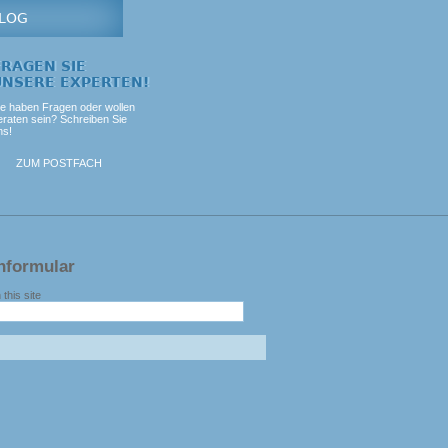
LOG
FRAGEN SIE
UNSERE EXPERTEN!
ie haben Fragen oder wollen
eraten sein? Schreiben Sie
ns!
ZUM POSTFACH
hformular
this site