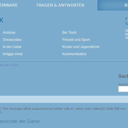
SEMINARE
FRAGEN & ANTWORTEN
B
K
S
Anlässe
Bei Tisch
b
u
Dresscodes
Freizeit und Sport
In der Liebe
Kinder und Jugendliche
Knigge einst
Kommunikation
ode der Dame
Suc
Search 
d. This message will be suppressed on further calls in
_menu_load_objects()
(Zeile
569
von
c
).
resscode der Dame