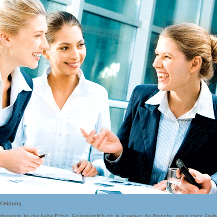
 Kleidung
tstermin ist der halbe Erfolg. Grundsätzlich gilt, je kreativer die Branche, desto mehr Frei